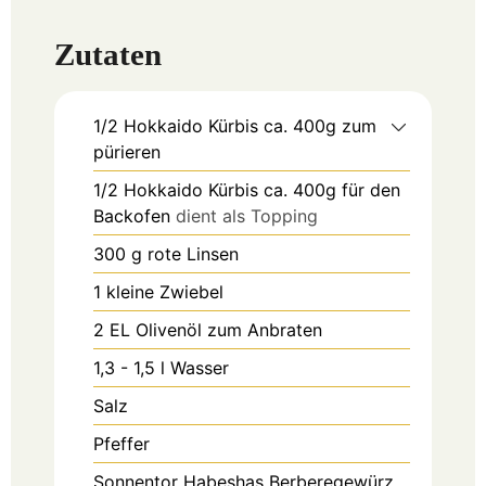
Zutaten
1/2
Hokkaido Kürbis ca. 400g zum
pürieren
1/2
Hokkaido Kürbis ca. 400g für den
Backofen
dient als Topping
300
g
rote Linsen
1
kleine Zwiebel
2
EL
Olivenöl zum Anbraten
1,3 - 1,5
l
Wasser
Salz
Pfeffer
Sonnentor Habeshas Berberegewürz