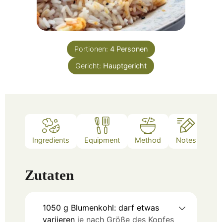
Portionen:
4
Personen
Gericht:
Hauptgericht
Ingredients
Equipment
Method
Notes
Zutaten
1050
g
Blumenkohl: darf etwas
variieren
je nach Größe des Kopfes