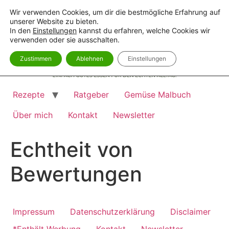
Zum
Wir verwenden Cookies, um dir die bestmögliche Erfahrung auf
Inhalt
unserer Website zu bieten.
springen
In den
Einstellungen
kannst du erfahren, welche Cookies wir
verwenden oder sie ausschalten.
Zustimmen
Ablehnen
Einstellungen
Rezepte
Ratgeber
Gemüse Malbuch
Über mich
Kontakt
Newsletter
Echtheit von
Bewertungen
Impressum
Datenschutzerklärung
Disclaimer
*Enthält Werbung
Kontakt
Newsletter